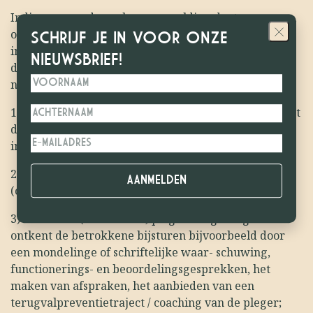
Indien een medewerker een melding doet van
ongewenste omgangsvormen of
SCHRIJF JE IN VOOR ONZE
integriteitsschendingen, kan de leidinggevende, HR,
NIEUWSBRIEF!
directie of RvT/bestuur, afhankelijk van de situatie,
nagaan welke acties passend zijn, bijvoorbeeld:
1)
De (vermeende) pleger aanspreken op het moment
dat ongewenste omgangsvormen of de
integriteitsschending zich voordoen;
2)
Medewerkers die ongewenst gedrag vertonen
(opnieuw) wijzen op de gedragscode;
3)
Indien de (vermeende) pleger het gedrag niet
ontkent de betrokkene bijsturen bijvoorbeeld door
een mondelinge of schriftelijke waar- schuwing,
functionerings- en beoordelingsgesprekken, het
maken van afspraken, het aanbieden van een
terugvalpreventietraject / coaching van de pleger;