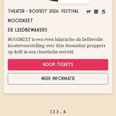
THEATER
-
BOSFEST 2026
FESTIVAL
AANGELIJNDE
BOSFEST
ROLST
NOODKEET
HONDEN
VRIEND
TOEGESTAAN
DE LEEDBEWAKERS
NOODKEET is een even hilarische als liefdevolle
locatievoorstelling over drie doomsday-preppers
op drift in een chaotische wereld.
KOOP TICKETS
MEER INFORMATIE
1
2
3
...
6