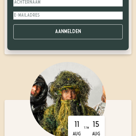
prijswinnende film: I Swear.
KOOP TICKETS
MEER INFORMATIE
11
15
T/M
AUG
AUG