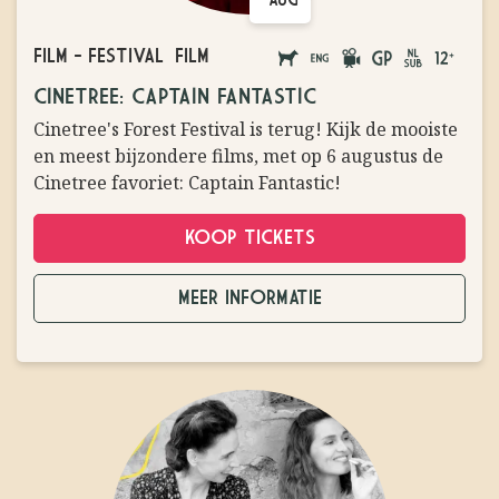
AUG
FILM
-
FESTIVAL
FILM
AANGELIJNDE
ENGELS
FILM
GROTE
NEDERLAND
VANAF
CINETREE: CAPTAIN FANTASTIC
HONDEN
GESPROKEN
PODIUM
ONDERTITE
12
Cinetree's Forest Festival is terug! Kijk de mooiste
TOEGESTAAN
JAAR
en meest bijzondere films, met op 6 augustus de
Cinetree favoriet: Captain Fantastic!
KOOP TICKETS
MEER INFORMATIE