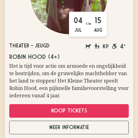
04
15
T/M
JUL
AUG
THEATER
-
JEUGD
AANGELIJNDE
FAMILIEVOORSTEL
KLEINE
ROLSTOEL
VANAF
ROBIN HOOD (4+)
HONDEN
PODIUM
VRIENDELIJ
4
Het is tijd voor actie om armoede en ongelijkheid
TOEGESTAAN
JAAR
te bestrijden, om de gruwelijke machthebber van
het land te stoppen! Het Kleine Theater speelt
Robin Hood, een pijlsnelle familievoorstelling voor
iedereen vanaf 4 jaar.
KOOP TICKETS
MEER INFORMATIE