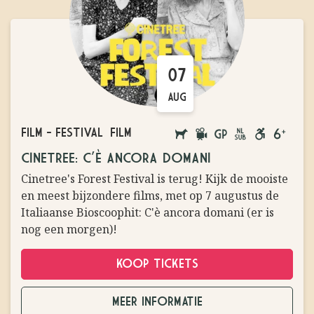
07
AUG
FILM
-
FESTIVAL
FILM
AANGELIJNDE
FILM
GROTE
NEDERLANDS
ROLSTOEL
VANAF
CINETREE: C’È ANCORA DOMANI
HONDEN
PODIUM
ONDERTITELD
VRIENDELIJ
6
Cinetree's Forest Festival is terug! Kijk de mooiste
TOEGESTAAN
JAAR
en meest bijzondere films, met op 7 augustus de
Italiaanse Bioscoophit: C'è ancora domani (er is
nog een morgen)!
KOOP TICKETS
MEER INFORMATIE