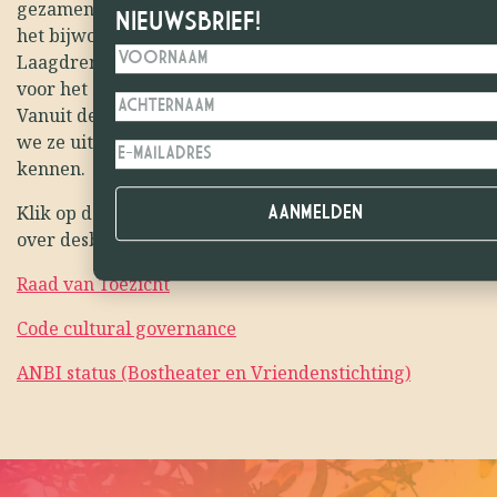
gezamenlijke ervaring bieden, die meer is dan alleen
NIEUWSBRIEF!
het bijwonen van een voorstelling.
Laagdrempeligheid en gastvrijheid zijn voorwaarde
voor het creëren van de beoogde saamhorigheid.
Vanuit deze veilige en ontspannen omgeving dagen
we ze uit om onbekenden of onbekend werk te leren
kennen.
Klik op de onderstaande links voor meer informatie
over desbetreffende onderwerpen.
Raad van Toezicht
Code cultural governance
ANBI status (Bostheater en Vriendenstichting)